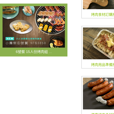
烤肉食材訂購推
6號餐 15人份烤肉組 ...
烤肉用品準備推