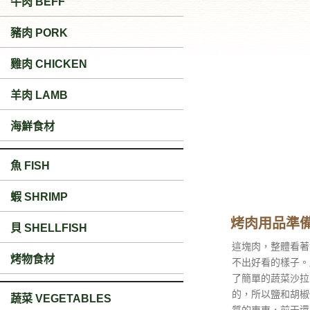
牛肉 BEFF
豬肉 PORK
雞肉 CHICKEN
羊肉 LAMB
海鮮食材
魚 FISH
蝦 SHRIMP
烤肉用品準
貝 SHELLFISH
這塊肉，整體看著
烤物食材
不出好看的樣子。
了簡單的蔬菜沙拉
的，所以鹽和胡椒
蔬菜 VEGETABLES