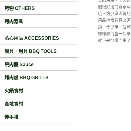
質的東東，前天還
個很好用的銅鍋清
烤物 OTHERS
哦。烤那麼大塊的
用品準備看見必須
烤肉器具
鍋，今兒用一個熬
檸檬和海鹽一起來
貼心用品 ACCESSORIES
就不是那麼回事了
餐具．用具 BBQ TOOLS
燒肉醬 Sauce
烤肉爐 BBQ GRILLS
火鍋食材
產地食材
伴手禮