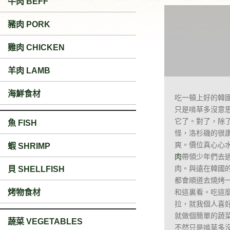
牛肉 BEFF
豬肉 PORK
雞肉 CHICKEN
羊肉 LAMB
海鮮食材
吃一頓上好的韓
只是啃草多沒意
它了。對了，除
魚 FISH
怪，洛杉磯的很
爽。價位真心心
蝦 SHRIMP
肉
帶領少年們去
肉。與遠在韓國
貝 SHELLFISH
都會順道去燒烤
烤物食材
和這裏看。吃這
拉，就我個人喜
就做個簡單的蔬
蔬菜 VEGETABLES
不然只是啃草多