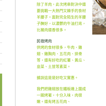
除了羊肉，此次烤串對決中還
要挑戰一大熱門又棘手的食材
羊腰子。面對完全陌生的羊腰
子醃好，以濃鬱的牛油打底，
比豬肉還香很多。
民宿烤肉
供烤的食材很多，牛肉、雞
翅、雞胸肉、五花肉、排骨
等，還有好吃的紅薯、黃瓜、
韭菜、土荳等素菜。
據說這是是好吃又實惠。
我們把雞翅放在鐵板邊上圍成
一圈烤著，十分入味，肉很
嫩。還有烤五花肉、