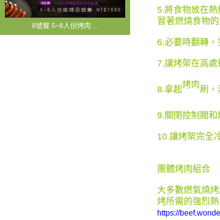
5.將食物放在
冒著燃燒食物的
8號餐 5~8人份烤肉 ...
6.必要時翻轉
7.讓烤架在高
烤肉
8.拿起
刷，
9.關閉控制閥
10.讓烤架完
團體烤肉組合
大多數燃氣燒烤
烤所需的強烈熱
https://beef.wond