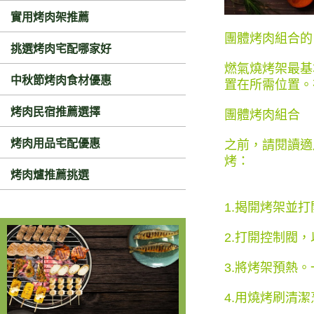
實用烤肉架推薦
團體烤肉組合的
挑選烤肉宅配哪家好
燃氣燒烤架最基
中秋節烤肉食材優惠
置在所需位置。
烤肉民宿推薦選擇
團體烤肉組合
烤肉用品宅配優惠
之前，請閱讀適
烤：
烤肉爐推薦挑選
1.揭開烤架並
2.打開控制閥
3.將烤架預熱
4.用燒烤刷清