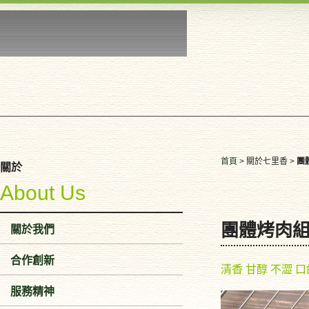
首頁
> 關於七里香 >
團
關於
About Us
團體烤肉
關於我們
合作創新
清香 甘醇 不澀 
服務精神