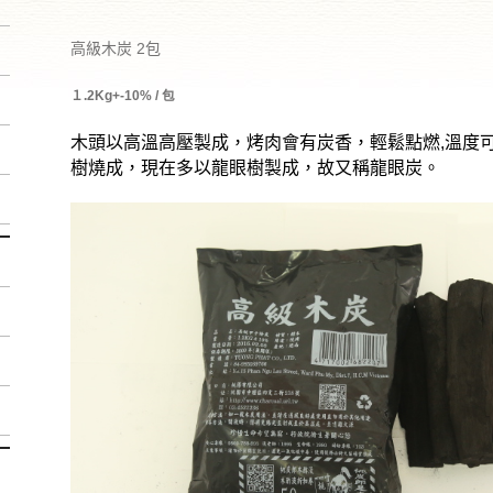
高級木炭 2包
１.2Kg+-10% / 包
木頭以高溫高壓製成，烤肉會有炭香，輕鬆點燃,溫度可達
樹燒成，現在多以龍眼樹製成，故又稱龍眼炭。