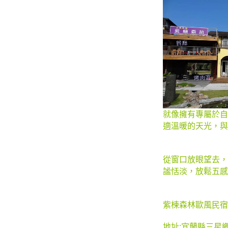
就像擁有專屬於自
適溫暖的天光，與
從窗口放眼望去，
謐恬淡，放鬆五感
紫楝森林歐風民宿
地址:宜蘭縣三星