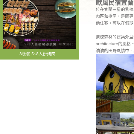
歐風民宿
宜蘭
位在宜蘭三星的紫楝
肉區和樹屋，是間專
他住客，可以在假期
紫楝森林的建築外型和台北
architectu
油油的田野風情中。
8號餐 5~8人份烤肉 ...