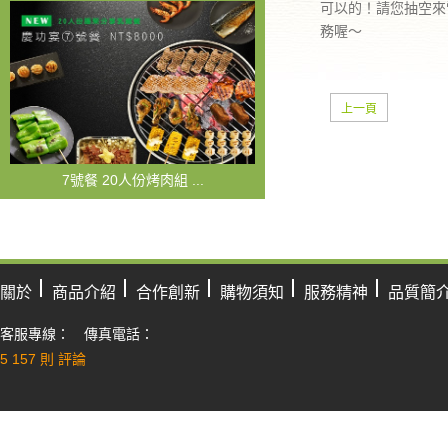
可以的！請您抽空來
務喔～
上一頁
7號餐 20人份烤肉組 ...
關於
商品介紹
合作創新
購物須知
服務精神
品質簡
客服專線： 傳真電話：
5
157 則 評論