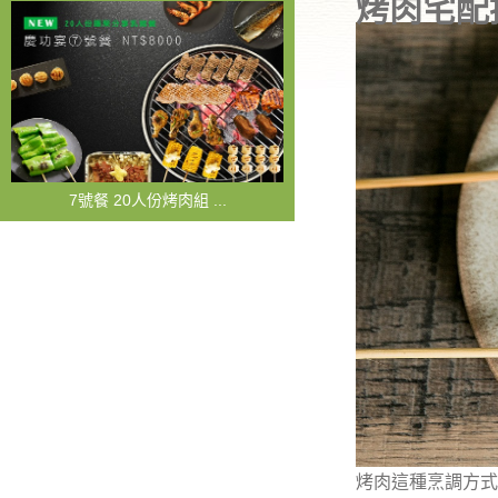
烤肉宅配
7號餐 20人份烤肉組 ...
烤肉這種烹調方式