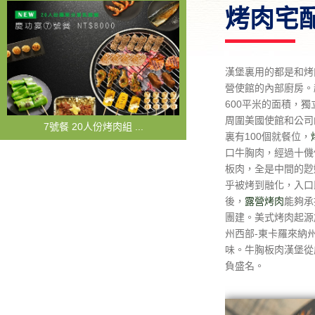
烤肉宅
漢堡裏用的都是和烤
營使館的內部廚房。
600平米的面積，
周圍美國使館和公司
7號餐 20人份烤肉組 ...
裏有100個就餐位，
口牛胸肉，經過十僟
板肉，全是中間的尟
乎被烤到融化，入口
後，
露營烤肉
能夠承
團建。美式烤肉起源
州西部-東卡羅來納
味。牛胸板肉漢堡從
負盛名。