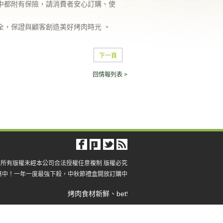
中都附有保險，請消費者安心訂購、使
全，保證與顧客創造美好烤肉時光 。
下一頁
回情報列表 >
 2012 所有版權未經本公司合法授權任意複制 版權必究
惠中！一年一度最強下殺，中秋節禮盒開放訂購中
烤肉食材新鮮、bet9手机入口中秋節烤肉精緻包