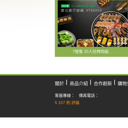
7號餐 20人份烤肉組 ...
關於
商品介紹
合作創新
購物
客服專線： 傳真電話：
5
157 則 評論