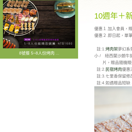
10週年＋
優惠１.加入會員，
優惠２.即日起，單
註:1.
烤肉架
夢幻系
8號餐 5~8人份烤肉 ...
小 / 紐西蘭沙朗牛
片，贈品隨機贈送
註:2.
民宿烤肉
優惠
註:3.七里香保留
註:4.如遇贈品短